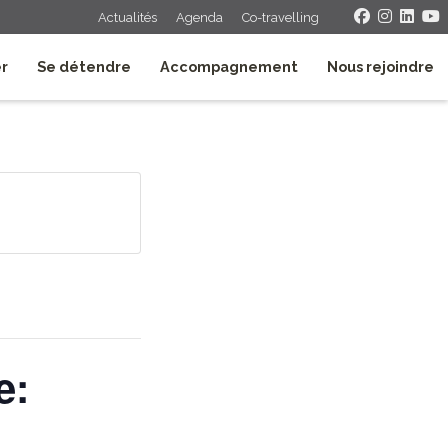
Actualités
Agenda
Co-travelling
er
Se détendre
Accompagnement
Nous rejoindre
e: