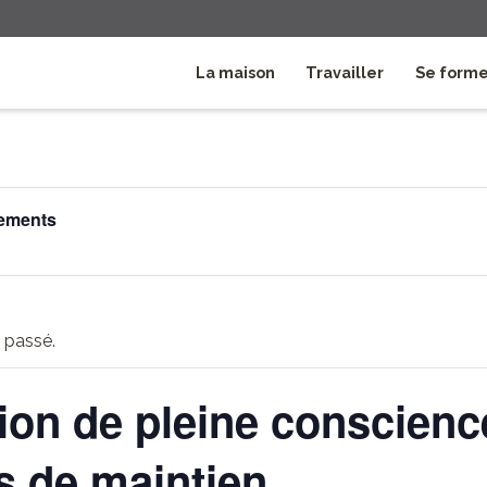
La maison
Travailler
Se form
nements
 passé.
ion de pleine conscienc
s de maintien