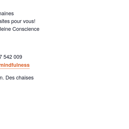
emaines
aites pour vous!
Pleine Conscience
7 542 009
mindfulness
on. Des chaises