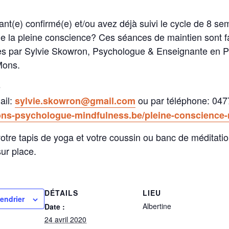
ant(e) confirmé(e) et/ou avez déjà suivi le cycle de 8 s
e la pleine conscience? Ces séances de maintien sont f
ées par Sylvie Skowron, Psychologue & Enseignante en 
Mons.
e
ail:
ou par téléphone: 047
sylvie.skowron@gmail.com
s-psychologue-mindfulness.be/pleine-conscience-
otre tapis de yoga et votre coussin ou banc de méditati
sur place.
DÉTAILS
LIEU
lendrier
Albertine
Date :
24 avril 2020