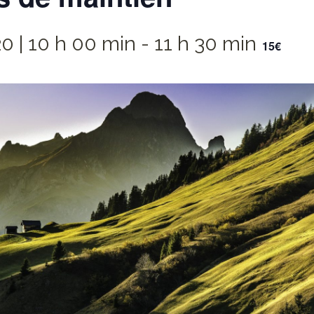
20 | 10 h 00 min
-
11 h 30 min
15€