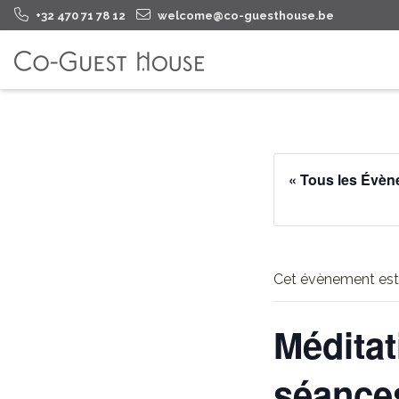
+32 470 71 78 12
welcome@co-guesthouse.be
« Tous les Évè
Cet évènement est
Méditat
séance