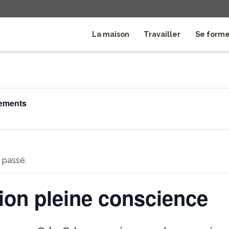
La maison
Travailler
Se form
nements
 passé.
ion pleine conscience