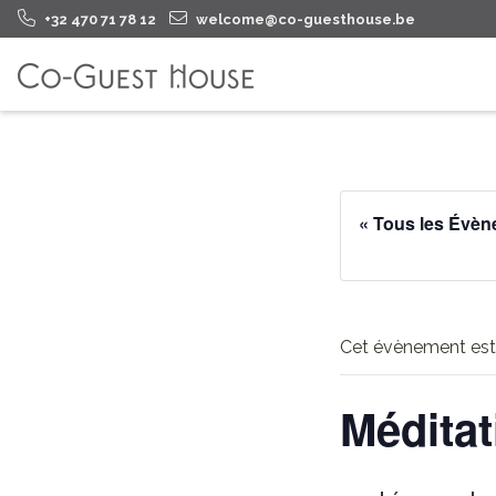
+32 470 71 78 12
welcome@co-guesthouse.be
« Tous les Évè
Cet évènement est
Méditat