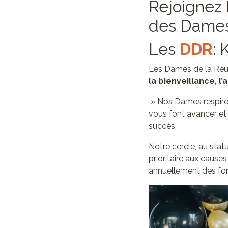
Rejoignez l
des Dames
Les
DDR
: 
Les Dames de la Réun
la bienveillance, l’
» Nos Dames respirent
vous font avancer et
succès.
Notre cercle, au stat
prioritaire aux causes
annuellement des fon