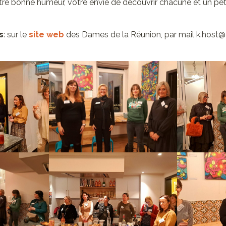
votre bonne humeur, votre envie de découvrir chacune et un peti
s
: sur le
site web
des Dames de la Réunion, par mail k.host@