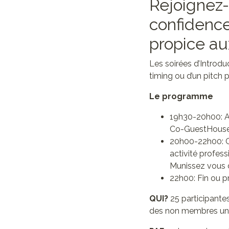
Rejoignez-
confidence
propice a
Les soirées d’Introd
timing ou d’un pitch p
Le programme
19h30-20h00: Ac
Co-GuestHouse. 
20h00-22h00: Ch
activité profess
Munissez vous de
22h00: Fin ou pr
QUI?
25 participante
des non membres une 