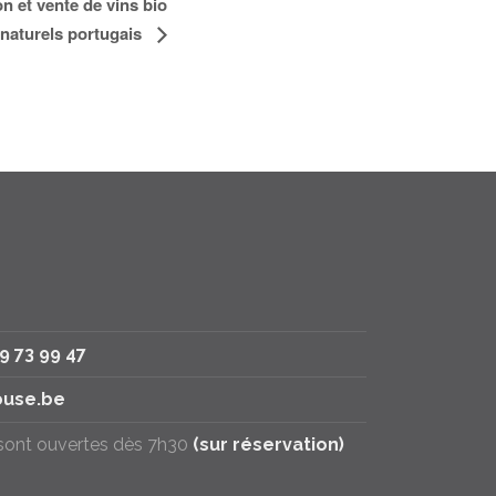
n et vente de vins bio
 naturels portugais
79 73 99 47
use.be
 sont ouvertes dès 7h30
(sur réservation)