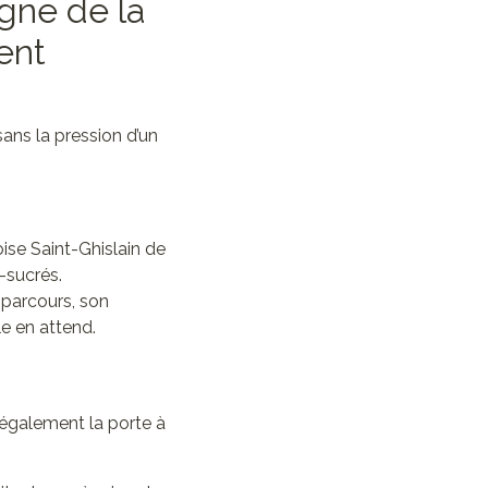
igne de la
ent
ans la pression d’un
se Saint-Ghislain de
-sucrés.
parcours, son
le en attend.
également la porte à