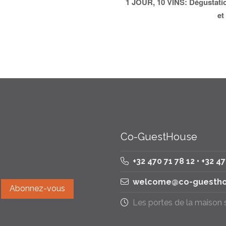
1 JOUR, 10 VINS: Dégustatio
et
Co-GuestHouse
+32 470 71 78 12 • +32 4
welcome@co-guestho
Les portes de la maison