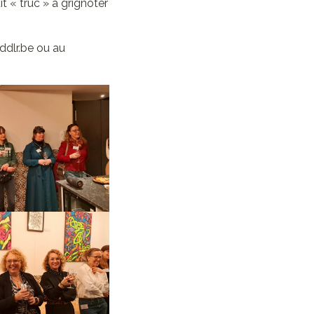
t « truc » à grignoter
ddlr.be ou au