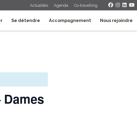
Actualités
Agenda
Co-travelling
er
Se détendre
Accompagnement
Nous rejoindre
– Dames