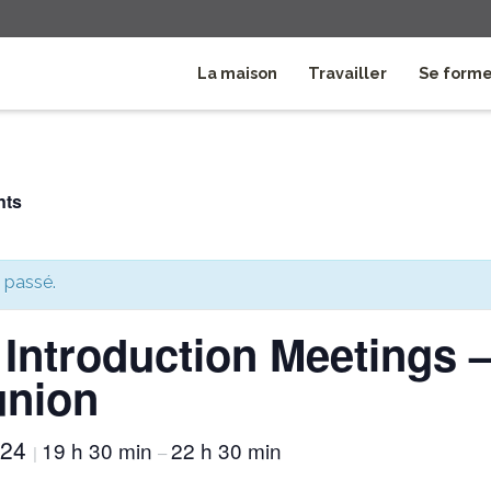
La maison
Travailler
Se form
nts
 passé.
Introduction Meetings 
union
024
19 h 30 min
22 h 30 min
|
–