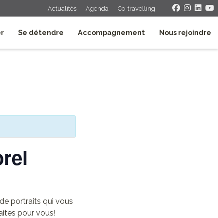
Actualités
Agenda
Co-travelling
er
Se détendre
Accompagnement
Nous rejoindre
orel
 de portraits qui vous
aites pour vous!