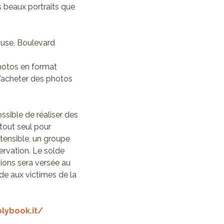
s beaux portraits que
House, Boulevard
photos en format
 d’acheter des photos
ssible de réaliser des
tout seul pour
xtensible, un groupe
rvation. Le solde
sions sera versée au
ide aux victimes de la
lybook.it/