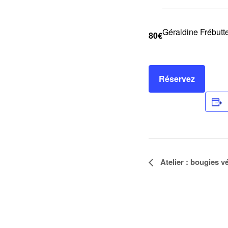
Géraldine Frébutt
80€
Réservez
Navigation
Atelier : bougies v
Évènement