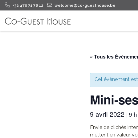
+32 470 71 78 12
welcome@co-guesthouse.be
« Tous les Évèneme
Cet évènement est
Mini-ses
9 avril 2022
9 h
|
Envie de clichés inte
mettent en valeur, vo