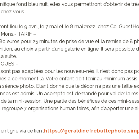
ifique fond bleu nuit, elles vous permettront d’obtenir de trè
 chez vous.
ont lieu le 9 avril, le 7 mai et le 8 mai 2022, chez Co-Guest
à Mons.- TARIF –
e 80 euros pour 25 minutes de prise de vue et la remise de 8 
tion, au choix à partir d’une galerie en ligne. Il sera possible
a suite.
IQUES –
sont pas adaptées pour les nouveau-nés, il n’est donc pas po
s à ce moment là. Votre enfant doit tenir au minimum assis 
la séance photo. Etant donné que le décor n’a pas une taille e
es est admis. Un acompte est demandé pour valider la rése
de la mini-session. Une partie des bénéfices de ces mini-ses
 regroupe 7 organisations humanitaires, afin d’apporter une a
n ligne via ce lien :
https://geraldinefrebuttephoto.simp