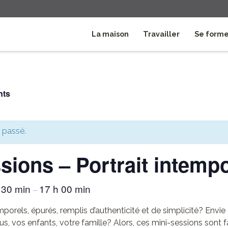
La maison
Travailler
Se form
nts
 passé.
sions – Portrait intemp
 30 min
17 h 00 min
–
mporels, épurés, remplis d’authenticité et de simplicité? Envie
us, vos enfants, votre famille? Alors, ces mini-sessions sont f