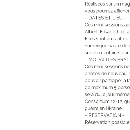
Réalisées sur un magn
vous pourrez afficher
– DATES ET LIEU –
Ces mini-sessions aur
Albert-Elisabeth 11, 
Elles sont au tarif d
numérique haute défini
supplémentaires par l
– MODALITES PRAT
Ces mini-sessions ne 
photos de nouveau-né
pouvoir participer à 
de maximum 5 personn
sera dû le jour même 
Consortium 12-12, qui
guerre en Ukraine.
– RESERVATION –
Réservation possible e