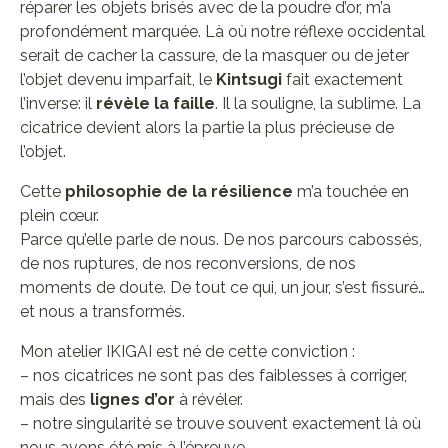
réparer les objets brisés avec de la poudre d’or, m’a
profondément marquée. Là où notre réflexe occidental
serait de cacher la cassure, de la masquer ou de jeter
l’objet devenu imparfait, le
Kintsugi
fait exactement
l’inverse: il
révèle la faille
. Il la souligne, la sublime. La
cicatrice devient alors la partie la plus précieuse de
l’objet.
Cette
philosophie de la résilience
m’a touchée en
plein cœur.
Parce qu’elle parle de nous. De nos parcours cabossés,
de nos ruptures, de nos reconversions, de nos
moments de doute. De tout ce qui, un jour, s’est fissuré…
et nous a transformés.
Mon atelier IKIGAI est né de cette conviction :
– nos cicatrices ne sont pas des faiblesses à corriger,
mais des
lignes d’or
à révéler.
– notre singularité se trouve souvent exactement là où
nous avons été mis à l’épreuve.