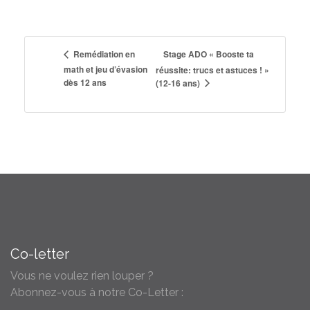
Stage ADO « Booste ta
Remédiation en
math et jeu d’évasion
réussite: trucs et astuces ! »
dès 12 ans
(12-16 ans)
Co-letter
Vous ne voulez rien louper ?
Abonnez-vous à notre Co-Letter :