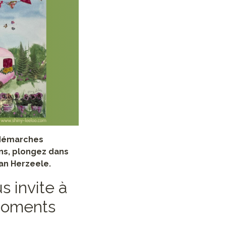
x démarches
ns, plongez dans
Van Herzeele.
s invite à
 moments