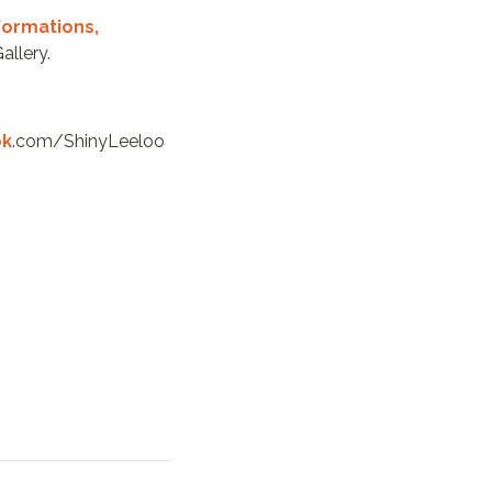
formations,
allery.
ok
.com/ShinyLeeloo