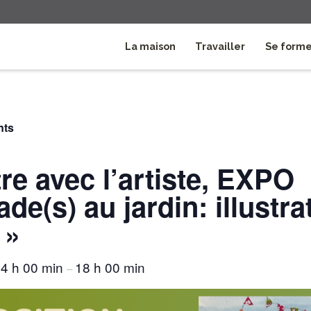
La maison
Travailler
Se form
nts
e avec l’artiste, EXPO
de(s) au jardin: illustra
 »
4 h 00 min
18 h 00 min
–