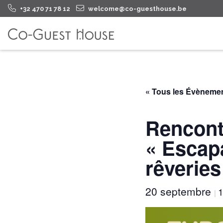
+32 470 71 78 12
welcome@co-guesthouse.be
« Tous les Évèneme
Rencontr
« Escapa
rêveries
20 septembre
1
|