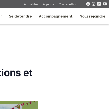
Actualités
Agenda
Co-travelling
er
Se détendre
Accompagnement
Nous rejoindre
tions et