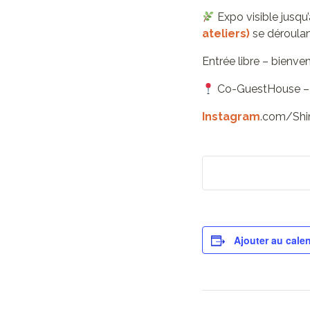
Expo visible jusq
ateliers)
se déroulan
Entrée libre – bienve
Co-GuestHouse – B
Instagram
.com/Shin
Ajouter au calen