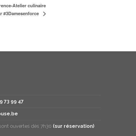
ence-Atelier culinaire
ar #3Damesenforce
79 73 99 47
use.be
 sont ouvertes dès 7h30
(sur réservation)