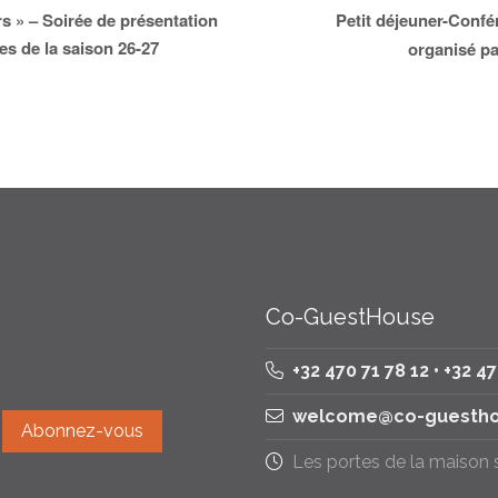
Petit déjeuner-Confér
 » – Soirée de présentation
es de la saison 26-27
organisé p
Co-GuestHouse
+32 470 71 78 12 • +32 4
welcome@co-guestho
Les portes de la maison