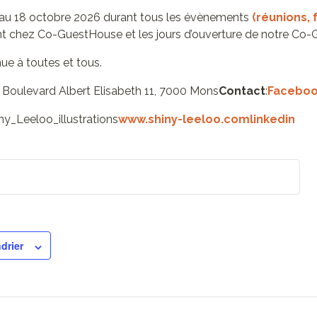
u’au 18 octobre 2026 durant tous les évènements
(réunions, 
t chez Co-GuestHouse et les jours d’ouverture de notre Co-G
nue à toutes et tous.
oulevard Albert Elisabeth 11, 7000 Mons
Contact
:
Facebo
y_Leeloo_illustrations
www.shiny-leeloo.com
linkedin
drier