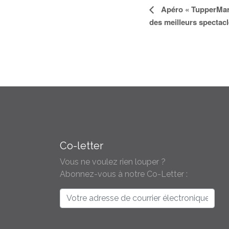
Navigation
Apéro « TupperMars
des meilleurs spectacl
Évènement
Co-letter
Vous ne voulez rien louper ?
Abonnez-vous à notre Co-Letter :