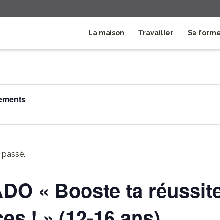
La maison
Travailler
Se form
nements
 passé.
DO « Booste ta réussite
ces ! » (12-16 ans)