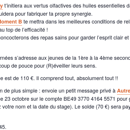
t’initiera aux vertus olfactives des huiles essentielles 
ry
uidera pour fabriquer ta propre synergie.
te mettra dans les meilleures conditions de re
Moment B
u top de l’efficacité !
ncocterons des repas sains pour garder l’esprit clair et
rnées s’adresse aux jeunes de la 1ère à la 4ème second
 coup de pouce pour (R)éveiller leurs sens.
e est de 110 €. Il comprend tout, absolument tout !!
ien de plus simple : envoie un petit message privé à
Autr
le 23 octobre sur le compte BE49 3770 4164 5571 pour g
ez votre nom et la date du stage). Le solde (70 €) sera pay
45.