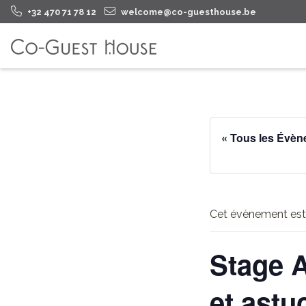
+32 470 71 78 12
welcome@co-guesthouse.be
« Tous les Évè
Cet évènement est
Stage A
et astu