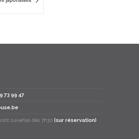
79 73 99 47
use.be
 sont ouvertes dès 7h30
(sur réservation)