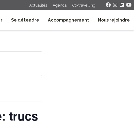
Actualités
Agenda
Co-travelling
er
Se détendre
Accompagnement
Nous rejoindre
: trucs