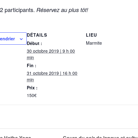
2 participants.
Réservez au plus tôt!
DÉTAILS
LIEU
lendrier
Marmite
Début :
30 octobre 2019 | 9 h 00
min
Fin :
31 octobre 2019 | 16 h 00
min
Prix :
150€
e Hatha-Yoga
Cours du soir de langue et cult