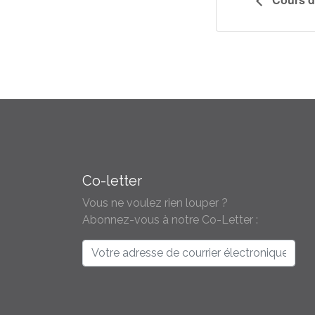
Co-letter
Vous ne voulez rien louper ?
Abonnez-vous à notre Co-Letter :