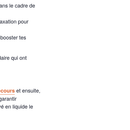
dans le cadre de
laxation pour
 booster tes
aire qui ont
et ensuite,
ecours
arantir
é en liquide le