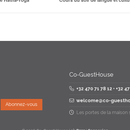
Co-GuestHouse
+32 470 71 78 12 • +32 4
welcome@co-guestho
Les portes de la maison