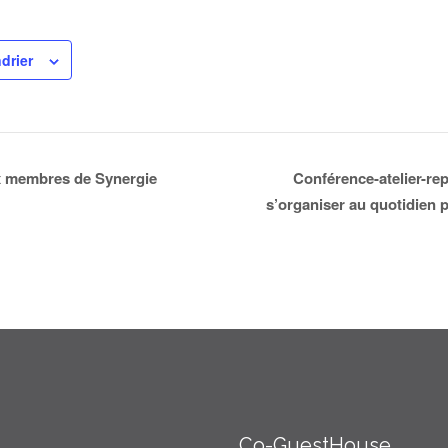
drier
 membres de Synergie
Conférence-atelier-re
s’organiser au quotidien
Co-GuestHouse