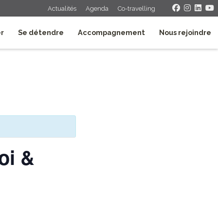
Actualités
Agenda
Co-travelling
er
Se détendre
Accompagnement
Nous rejoindre
oi &