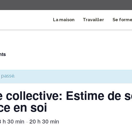
La maison
Travailler
Se form
nts
 passé.
 collective: Estime de s
ce en soi
8 h 30 min
20 h 30 min
–