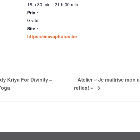
18 h 30 min - 21 h 00 min
Prix :
Gratuit
Site :
https://emivaphotos.be
y Kriya For Divinity –
Atelier « Je maîtrise mon 
Yoga
reflex! »