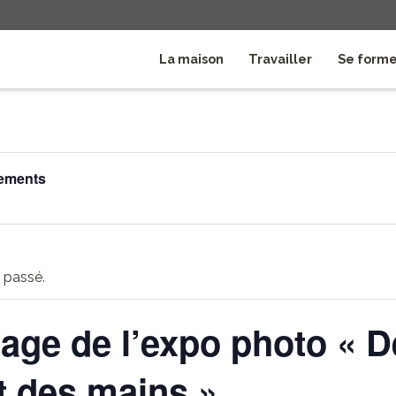
La maison
Travailler
Se form
nements
 passé.
age de l’expo photo « D
t des mains »