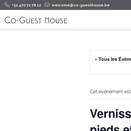
+32 470 71 78 12
welcome@co-guesthouse.be
« Tous les Évè
Cet évènement est
Verniss
pieds e