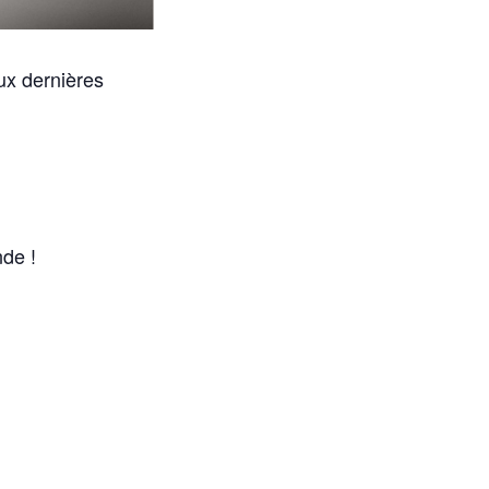
ux dernières
nde !