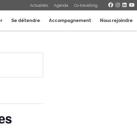
Actualités
Agenda
Co-travelling
er
Se détendre
Accompagnement
Nous rejoindre
es