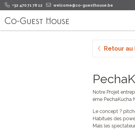
+32 470 71 78 12
welcome@co-guesthouse.be
Retour au
PechaK
Notre Projet entrepr
ème PechaKucha Ni
Le concept ? pitch
Habitués des power
Mais les spectateur