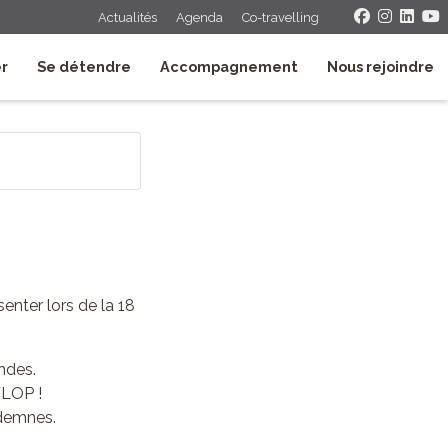
Actualités
Agenda
Co-travelling
er
Se détendre
Accompagnement
Nous rejoindre
senter lors de la 18
ndes.
FLOP !
ndemnes.