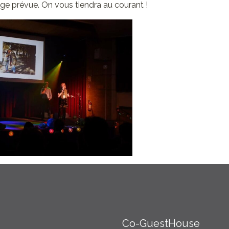
ge prévue. On vous tiendra au courant !
Co-GuestHouse