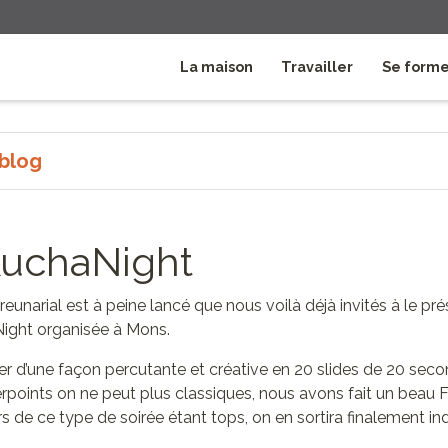
La maison
Travailler
Se form
 blog
uchaNight
eunarial est à peine lancé que nous voilà déjà invités à le pré
ght organisée à Mons.
er d’une façon percutante et créative en 20 slides de 20 seco
points on ne peut plus classiques, nous avons fait un beau 
s de ce type de soirée étant tops, on en sortira finalement i