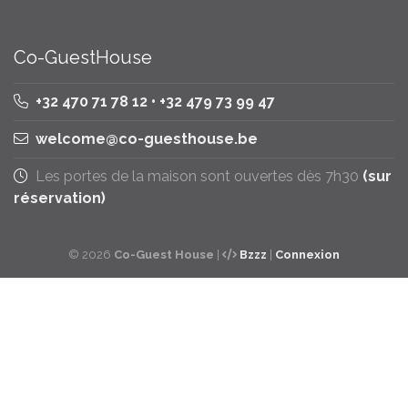
Co-GuestHouse
+32 470 71 78 12 • +32 479 73 99 47
welcome@co-guesthouse.be
Les portes de la maison sont ouvertes dès 7h30
(sur
réservation)
© 2026
Co-Guest House
|
Bzzz
|
Connexion