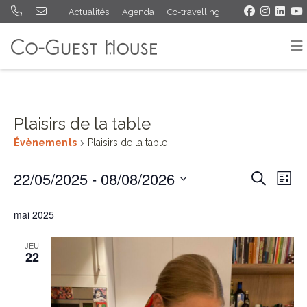
Actualités
Agenda
Co-travelling
Plaisirs de la table
Évènements
Plaisirs de la table
Évènements
22/05/2025
 - 
08/08/2026
Rech
Na
Recherche
Liste
Sélectionnez
de
et
une
mai 2025
vu
navig
date.
Év
JEU
de
22
vues