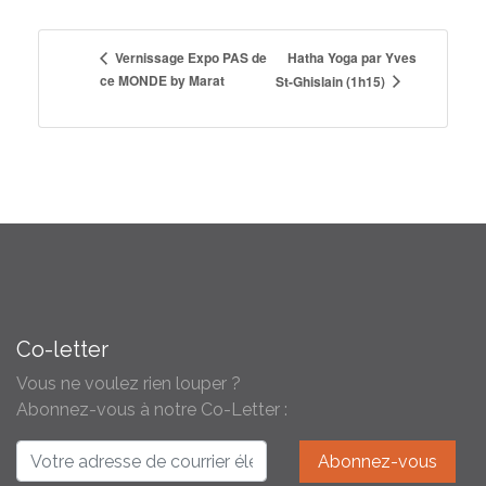
Hatha Yoga par Yves
Vernissage Expo PAS de
ce MONDE by Marat
St-Ghislain (1h15)
Co-letter
Vous ne voulez rien louper ?
Abonnez-vous à notre Co-Letter :