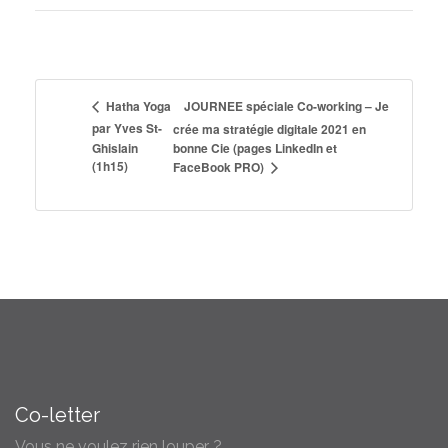
JOURNEE spéciale Co-working – Je
Hatha Yoga
par Yves St-
crée ma stratégie digitale 2021 en
Ghislain
bonne Cie (pages LinkedIn et
(1h15)
FaceBook PRO)
Co-letter
Vous ne voulez rien louper ?