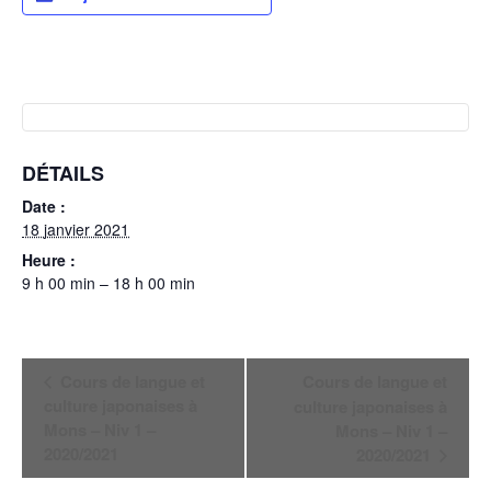
DÉTAILS
Date :
18 janvier 2021
Heure :
9 h 00 min – 18 h 00 min
Navigation
Cours de langue et
Cours de langue et
Évènement
culture japonaises à
culture japonaises à
Mons – Niv 1 –
Mons – Niv 1 –
2020/2021
2020/2021