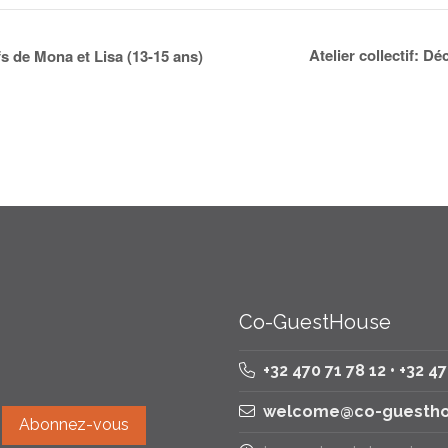
Atelier collectif: D
fs de Mona et Lisa (13-15 ans)
Co-GuestHouse
+32 470 71 78 12 • +32 4
welcome@co-guestho