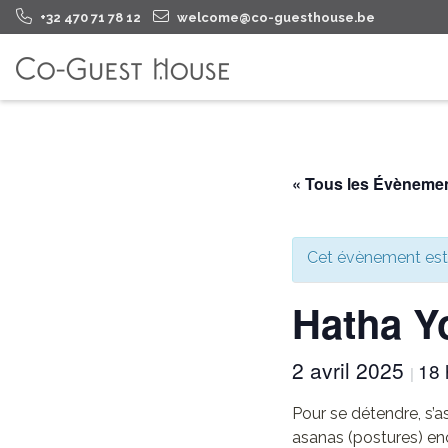
+32 470 71 78 12
welcome@co-guesthouse.be
« Tous les Évèneme
Cet évènement est
Hatha Y
2 avril 2025
18 
|
Pour se détendre, s’a
asanas (postures) en