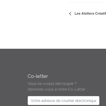
Navigation
Les Ateliers Créati
Évènement
Co-letter
Vous ne voulez rien louper ?
Abonnez-vous à notre Co-Letter :