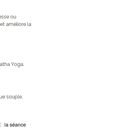
lesse ou
 et améliore la
Hatha Yoga.
ue souple,
€
la séance