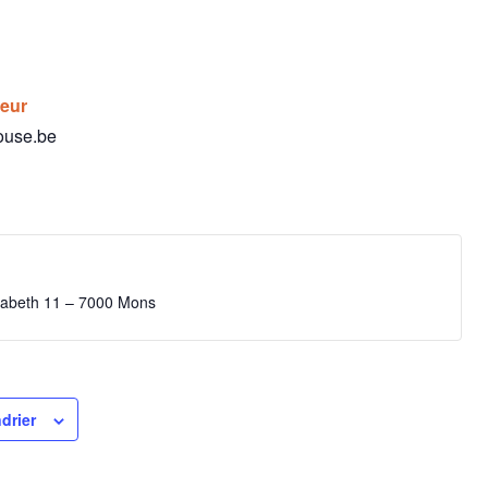
teur
ouse.be
isabeth 11 – 7000 Mons
drier