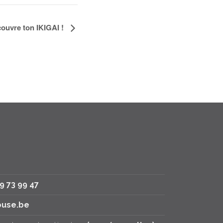
écouvre ton IKIGAI !
79 73 99 47
use.be