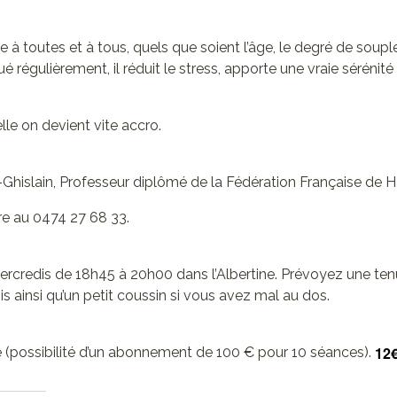
sse à toutes et à tous, quels que soient l’âge, le degré de soup
ué régulièrement, il réduit le stress, apporte une vraie sérénité
lle on devient vite accro.
t-Ghislain, Professeur diplômé de la Fédération Française de 
re au 0474 27 68 33.
ercredis de 18h45 à 20h00 dans l’Albertine. Prévoyez une ten
is ainsi qu’un petit coussin si vous avez mal au dos.
12
ce (possibilité d’un abonnement de 100 € pour 10 séances).