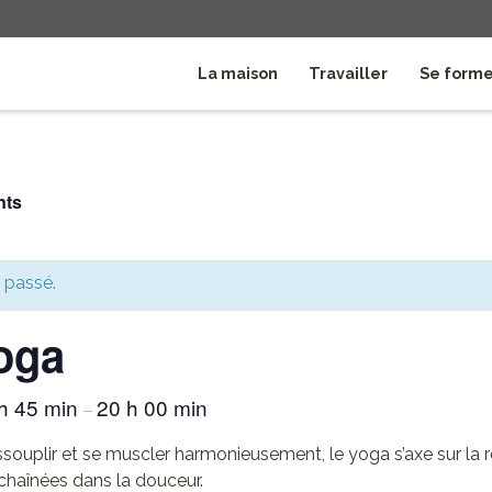
La maison
Travailler
Se form
nts
 passé.
oga
h 45 min
20 h 00 min
–
ssouplir et se muscler harmonieusement, le yoga s’axe sur la r
chaînées dans la douceur.