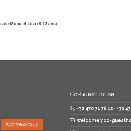
fs de Mona et Lisa (8-12 ans)
Co-GuestHouse
+32 470 71 78 12 • +32 4
welcome@co-guestho