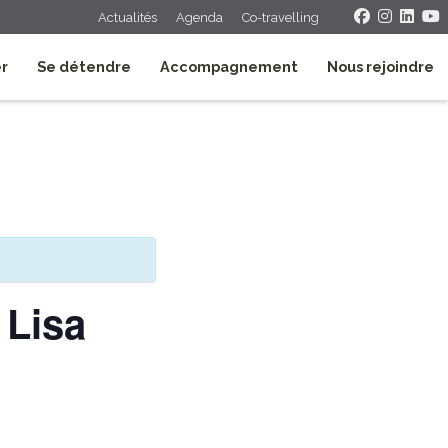
Actualités
Agenda
Co-travelling
er
Se détendre
Accompagnement
Nous rejoindre
 Lisa