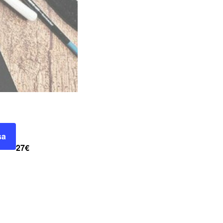
sa
27€