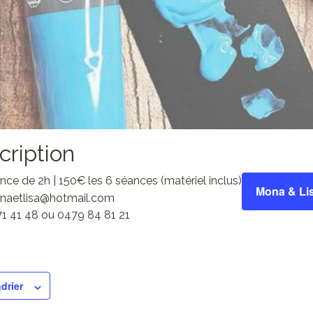
scription
ance de 2h | 150€ les 6 séances (matériel inclus)
Mona & Li
monaetlisa@hotmail.com
1 41 48 ou 0479 84 81 21
drier