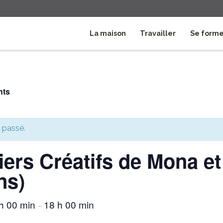
La maison
Travailler
Se form
nts
 passé.
iers Créatifs de Mona et
ns)
h 00 min
18 h 00 min
–