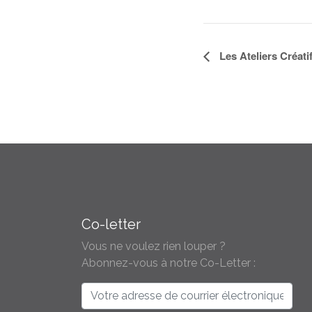
Navigation
Les Ateliers Créati
Évènement
Co-letter
Vous ne voulez rien louper ?
Abonnez-vous à notre Co-Letter :