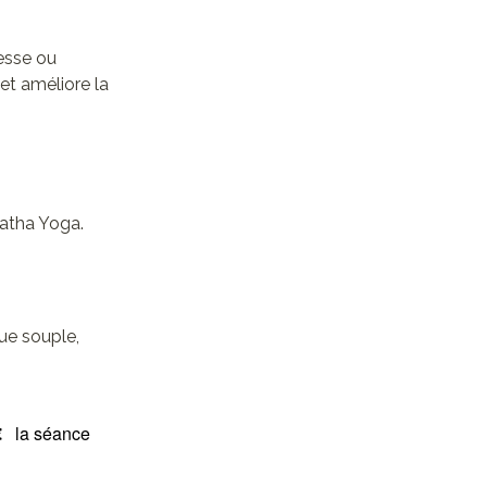
lesse ou
 et améliore la
Hatha Yoga.
ue souple,
€
la séance