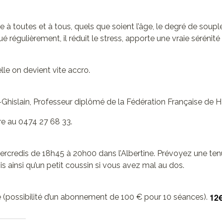
sse à toutes et à tous, quels que soient l’âge, le degré de soup
ué régulièrement, il réduit le stress, apporte une vraie sérénité
lle on devient vite accro.
t-Ghislain, Professeur diplômé de la Fédération Française de 
re au 0474 27 68 33.
ercredis de 18h45 à 20h00 dans l’Albertine. Prévoyez une ten
is ainsi qu’un petit coussin si vous avez mal au dos.
12
ce (possibilité d’un abonnement de 100 € pour 10 séances).