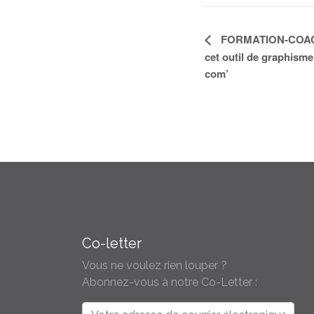
Navigation
FORMATION-COAC
cet outil de graphisme
Évènement
com’
Co-letter
Vous ne voulez rien louper ?
Abonnez-vous à notre Co-Letter :