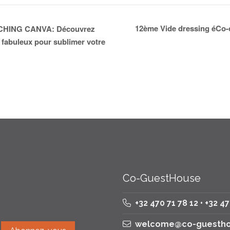
12ème Vide dressing éCo-c
HING CANVA: Découvrez
 fabuleux pour sublimer votre
Co-GuestHouse
+32 470 71 78 12 • +32 4
welcome@co-guestho