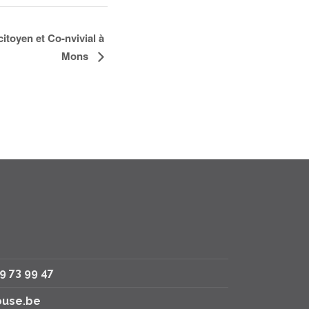
itoyen et Co-nvivial à
Mons
79 73 99 47
use.be