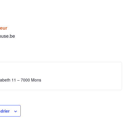
teur
ouse.be
isabeth 11 – 7000 Mons
drier