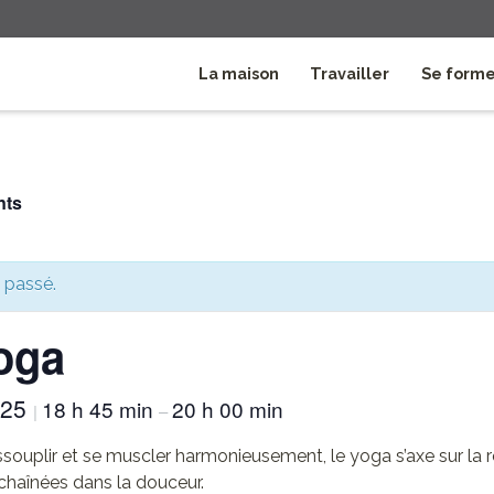
La maison
Travailler
Se form
nts
 passé.
oga
025
18 h 45 min
20 h 00 min
|
–
ssouplir et se muscler harmonieusement, le yoga s’axe sur la r
chaînées dans la douceur.