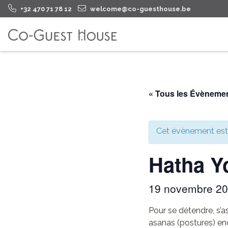
+32 470 71 78 12
welcome@co-guesthouse.be
« Tous les Évèneme
Cet évènement est
Hatha Y
19 novembre 2
Pour se détendre, s’a
asanas (postures) en