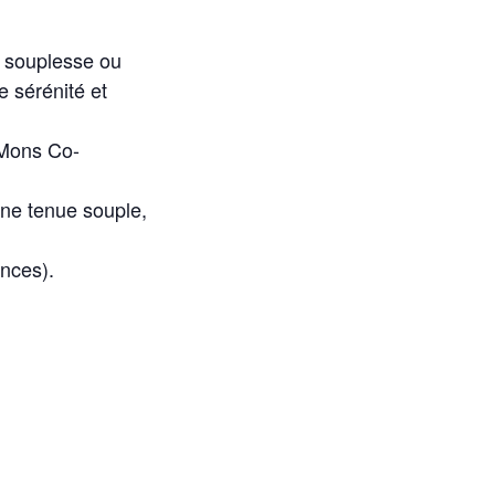
de souplesse ou
e sérénité et
 Mons Co-
une tenue souple,
ances).