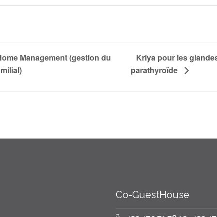
 Home Management (gestion du
Kriya pour les glandes
milial)
parathyroïde
Co-GuestHouse