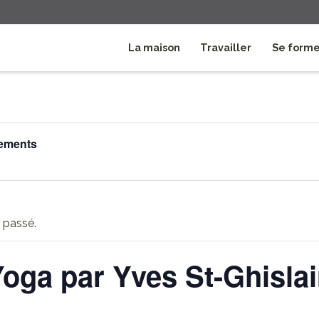
La maison
Travailler
Se form
nements
 passé.
oga par Yves St-Ghisla