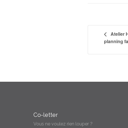
Atelier
planning fa
Co-letter
Vous ne voulez rien louper ?