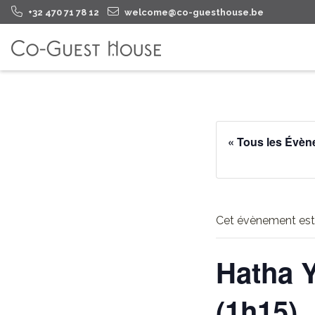
+32 470 71 78 12
welcome@co-guesthouse.be
« Tous les Évè
Cet évènement est
Hatha Y
(1h15)