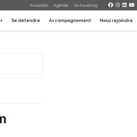
Actualités
Agenda
Co-travelling
er
Se détendre
Accompagnement
Nous rejoindre
in