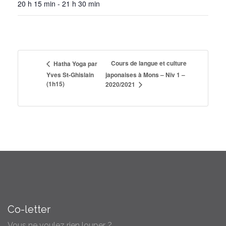
20 h 15 min - 21 h 30 min
Cours de langue et culture
Hatha Yoga par
Yves St-Ghislain
japonaises à Mons – Niv 1 –
(1h15)
2020/2021
Co-letter
Vous ne voulez rien louper ?