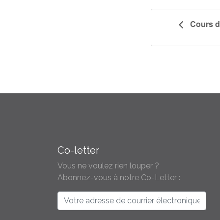
Cours d
Co-letter
Vous ne voulez rien louper ?
Abonnez-vous à notre Co-Letter :