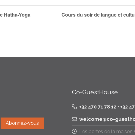
e Hatha-Yoga
Cours du soir de langue et cult
Co-GuestHouse
+32 470 71 78 12 • +32 4
welcome@co-guestho
Les portes de la maison