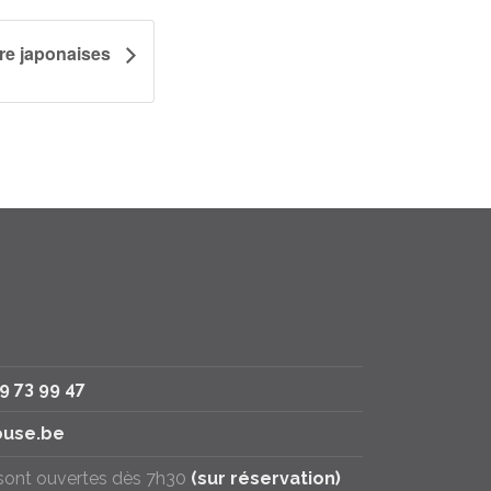
ure japonaises
79 73 99 47
use.be
 sont ouvertes dès 7h30
(sur réservation)