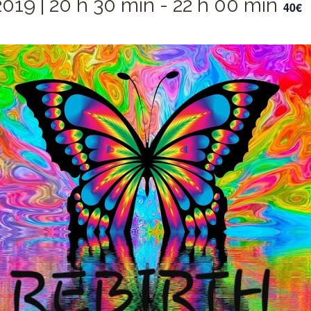
2019 | 20 h 30 min
-
22 h 00 min
40€