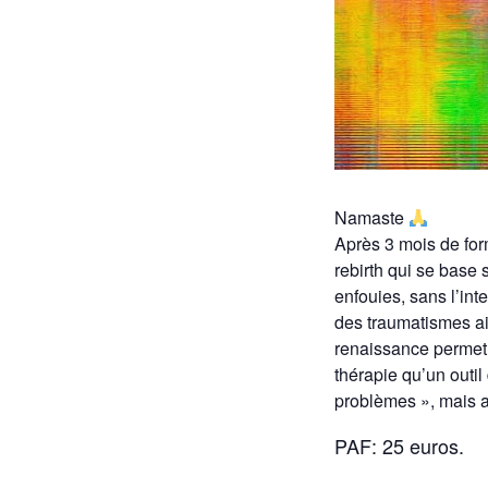
Namaste
Après 3 mois de form
rebirth qui se base
enfouies, sans l’int
des traumatismes ai
renaissance permet d
thérapie qu’un outi
problèmes », mais au
PAF: 25 euros.