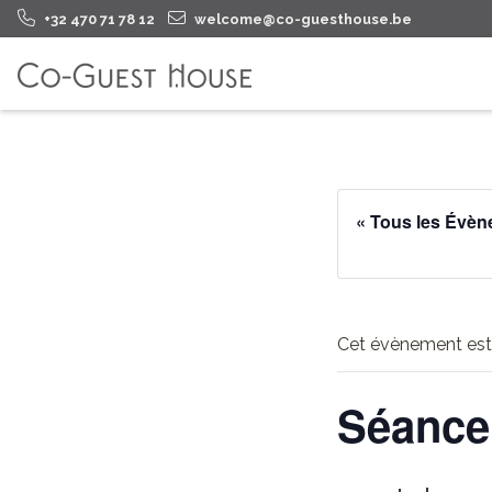
+32 470 71 78 12
welcome@co-guesthouse.be
« Tous les Évè
Cet évènement est
Séance 