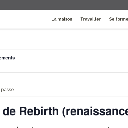
La maison
Travailler
Se form
nements
 passé.
de Rebirth (renaissanc