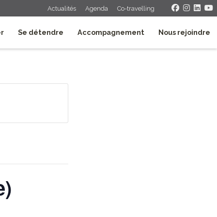
Actualités
Agenda
Co-travelling
er
Se détendre
Accompagnement
Nous rejoindre
e)