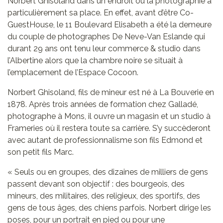
Norbert Ghisoland dans un endroit où la photographie a
particulièrement sa place. En effet, avant d’être Co-
GuestHouse, le 11 Boulevard Elisabeth a été la demeure
du couple de photographes De Neve-Van Eslande qui
durant 29 ans ont tenu leur commerce & studio dans
l’Albertine alors que la chambre noire se situait à
l’emplacement de l’Espace Cocoon.
Norbert Ghisoland, fils de mineur est né à La Bouverie en
1878. Après
trois années de formation chez Galladé,
photographe à Mons, il ouvre un magasin et un studio à
Frameries où il restera toute sa carrière. S’y succèderont
avec autant de professionnalisme son fils Edmond et
son petit fils Marc.
« Seuls ou en groupes, des dizaines de milliers de gens
passent devant son objectif : des bourgeois, des
mineurs, des militaires, des religieux, des sportifs, des
gens de tous âges, des chiens parfois. Norbert dirige les
poses, pour un portrait en pied ou pour une