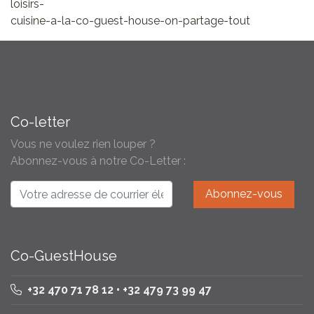
loisirs-
cuisine-a-la-co-guest-house-on-partage-tout
Co-letter
Vous ne voulez rien louper ?
Abonnez-vous à notre Co-Letter :
Co-GuestHouse
+32 470 71 78 12 • +32 479 73 99 47