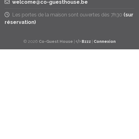
welcome@co-guesthouse.be
Les portes de la maison sont ouvertes dès 7h30
(sur
réservation)
© 2026
Co-Guest House
|
Bzzz
|
Connexion