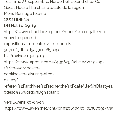
Tea Time 25 septembre: Norbert Ghisoland chez Co-
Guest House | La chaîne locale de la région
Mons Borinage telemb
QUOTIDIENS
DH Net 14-09-19
https://www.dhnet.be/regions/mons/la-co-gallery-le-
nouvel-espace-d-
expositions-en-centre-ville-montois-
5d7cdf3df20d5a53cce659a9
La Province 19-09-19
https://www.laprovince.be/439625/article/2019-09-
18/co-working-co-
cooking-co-leisuring-etco-
gallery?
referer=%2Farchives%2Frecherche%3Fdatefilter%3Dlasty
0desc%26word%3Dghisoland
Vers l’Avenir 30-09-19
https://www.lavenir.net/cnt/dmf20190930_01387091/trav