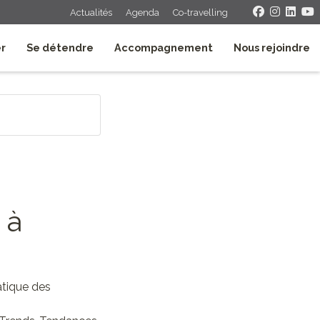
Actualités
Agenda
Co-travelling
er
Se détendre
Accompagnement
Nous rejoindre
 à
atique des