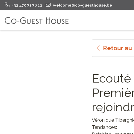
+32 470 71 78 12
welcome@co-guesthouse.be
Retour au
Ecouté
Premièr
rejoind
Véronique Tiberghi
Tendances: