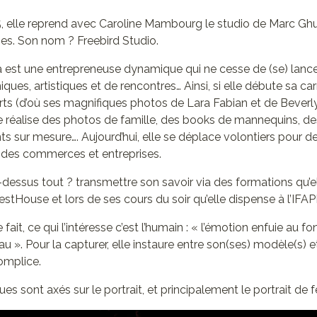
 elle reprend avec Caroline Mambourg le studio de Marc Ghui
ies. Son nom ? Freebird Studio.
na est une entrepreneuse dynamique qui ne cesse de (se) lan
ques, artistiques et de rencontres… Ainsi, si elle débute sa ca
rts (d’où ses magnifiques photos de Lara Fabian et de Beverl
le réalise des photos de famille, des books de mannequins, d
s sur mesure…. Aujourd’hui, elle se déplace volontiers pour
 des commerces et entreprises.
-dessus tout ? transmettre son savoir via des formations qu’e
tHouse et lors de ses cours du soir qu’elle dispense à l’IFA
 fait, ce qui l’intéresse c’est l’humain : « l’émotion enfuie au
au ». Pour la capturer, elle instaure entre son(ses) modèle(s)
complice.
ques sont axés sur le portrait, et principalement le portrait de