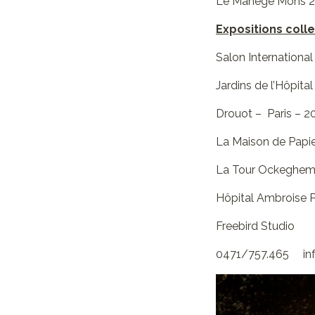
Le Manège Mons 2
Expositions coll
Salon Internationa
Jardins de l’Hôpital
Drouot – Paris – 2
La Maison de Papi
La Tour Ockeghem –
Hôpital Ambroise 
Freebird Studio
0471/757.465 in