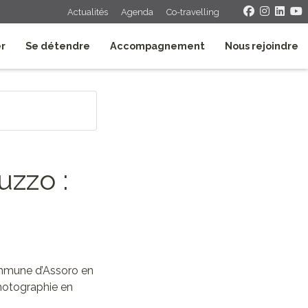
Actualités
Agenda
Co-travelling
er
Se détendre
Accompagnement
Nous rejoindre
uzzo :
ommune d’Assoro en
photographie en