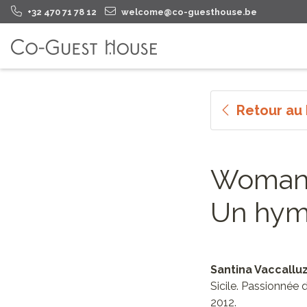
+32 470 71 78 12
welcome@co-guesthouse.be
Retour au
Woman i
Un hym
Santina Vaccallu
Sicile. Passionnée 
2012.