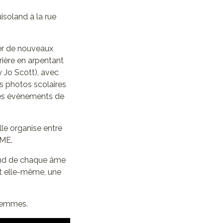
soland à la rue
cer de nouveaux
rrière en arpentant
y Jo Scott), avec
es photos scolaires
 des évènements de
lle organise entre
PME.
 fond de chaque âme
 et elle-même, une
 femmes.