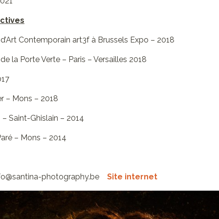
021
ectives
l d’Art Contemporain art3f à Brussels Expo – 2018
 de la Porte Verte – Paris – Versailles 2018
017
er – Mons – 2018
 Saint-Ghislain – 2014
Paré – Mons – 2014
fo@santina-photography.be
Site internet