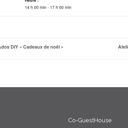
Heure :
14 h 00 min - 17 h 00 min
Ados DIY « Cadeaux de noël »
Atel
Co-GuestHouse