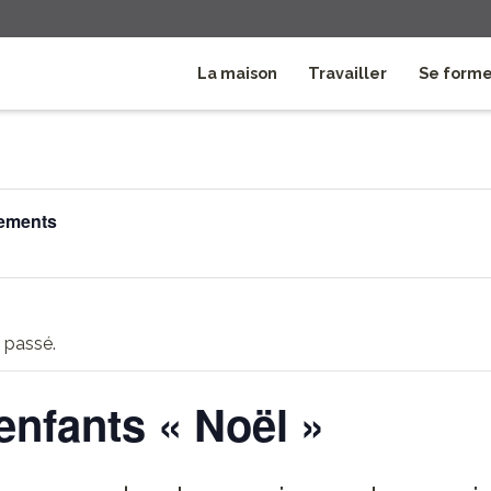
La maison
Travailler
Se form
nements
 passé.
 enfants « Noël »