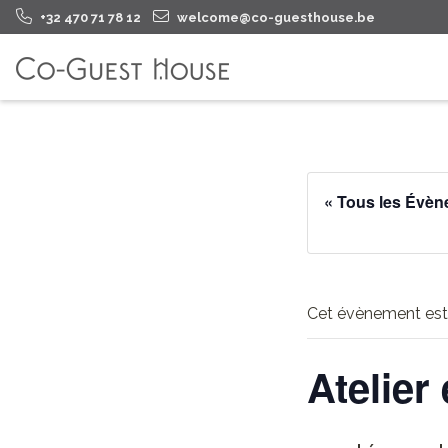
+32 470 71 78 12
welcome@co-guesthouse.be
« Tous les Évè
Cet évènement est
Atelier